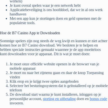
werken)
Je kunt overal spelen waar je een netwerk hebt
Applicatiebeveiliging is ons hoofddoel, dat we in al ons werk
handhaven
Met een app kun je stortingen doen en geld opnemen met de
populairste tools.
Hoe de B7 Casino App te Downloaden
Sommige spelers zijn nog steeds de weg kwijt en kunnen er niet achter
komen hoe ze B7 Casino download. We besloten je te helpen en
hebben speciale instructies gemaakt waarmee je de app moeiteloos
kunt downloaden voor je apparaat. Dit is wat je moet doen:
Je moet onze officiële website openen in de browser van je
mobiele apparaat
Je moet nu naar het zijmenu gaan en daar de knop Toepassing
vinden
Klik erop en je krijgt twee opties aangeboden
Selecteer het besturingssysteem dat is geïnstalleerd op je mobiele
telefoon
De download start waarna je kunt installeren, inloggen op je
persoonlijke account,
storting en uitbetaling
doen en
bonus code
invoeren.